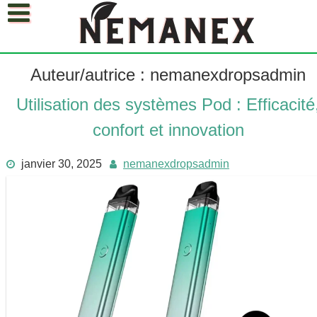
Skip
to
content
Nemanex Avis
Questions fréquemment posées
Auteur/autrice :
nemanexdropsadmin
Notre blog sur la santé
Utilisation des systèmes Pod : Efficacité
Français
confort et innovation
Deutsch
janvier 30, 2025
nemanexdropsadmin
Polski
Français
Español
Italiano
Čeština
български