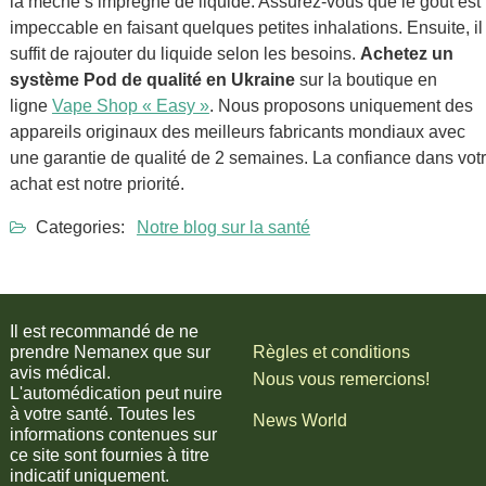
la mèche s’imprègne de liquide. Assurez-vous que le goût est
impeccable en faisant quelques petites inhalations. Ensuite, il
suffit de rajouter du liquide selon les besoins.
Achetez un
système Pod de qualité en Ukraine
sur la boutique en
ligne
Vape Shop « Easy »
. Nous proposons uniquement des
appareils originaux des meilleurs fabricants mondiaux avec
une garantie de qualité de 2 semaines. La confiance dans vot
achat est notre priorité.
Categories:
Notre blog sur la santé
Il est recommandé de ne
prendre Nemanex que sur
Règles et conditions
avis médical.
Nous vous remercions!
L'automédication peut nuire
à votre santé. Toutes les
News World
informations contenues sur
ce site sont fournies à titre
indicatif uniquement.