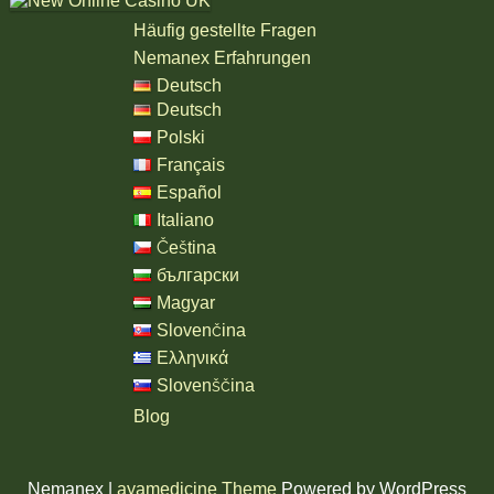
Häufig gestellte Fragen
Nemanex Erfahrungen
Deutsch
Deutsch
Polski
Français
Español
Italiano
Čeština
български
Magyar
Slovenčina
Ελληνικά
Slovenščina
Blog
Nemanex |
ayamedicine Theme
Powered by WordPress