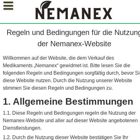
Skip
to
content
Häufig gestellte Fragen
Nemanex Erfahrungen
Regeln und Bedingungen für die Nutzun
Deutsch
der Nemanex-Website
Blog
Deutsch
Willkommen auf der Website, die dem Verkauf des
Medikaments „Nemanex“ gewidmet ist. Bitte lesen Sie die
Polski
folgenden Regeln und Bedingungen sorgfältig durch, bevor S
Français
diese Website nutzen. Durch die Nutzung unserer Website
stimmen Sie diesen Regeln und Bedingungen zu.
Español
1. Allgemeine Bestimmungen
Italiano
1.1. Diese Regeln und Bedingungen regeln die Nutzung der
Čeština
Nemanex-Website und aller auf dieser Website angebotenen
български
Dienstleistungen.
1.2. Durch die Nutzung dieser Website bestätigen Sie Ihr
Magyar